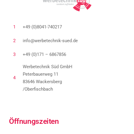
1
+49 (0)8041-740217
2
info@werbetechnik-sued.de
3
+49 (0)171 – 6867856
Werbetechnik Süd GmbH
Peterbauerweg 11
4
83646 Wackersberg
/Oberfischbach
Öffnungszeiten